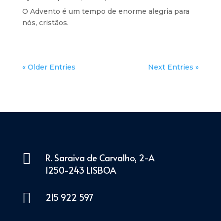
O Advento é um tempo de enorme alegria para
nós, cristãos.
« Older Entries
Next Entries »

R. Saraiva de Carvalho, 2-A
1250-243 LISBOA

215 922 597