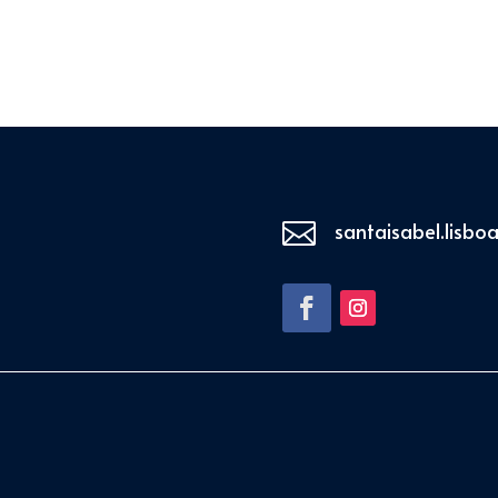

santaisabel.lisb