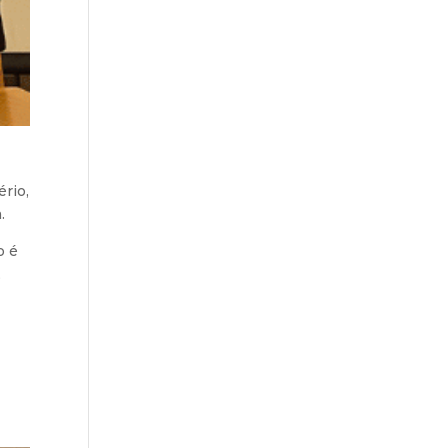
rio,
.
o é
,