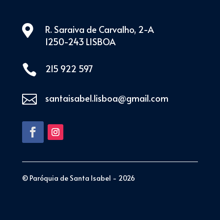

R. Saraiva de Carvalho, 2-A
1250-243 LISBOA

215 922 597

santaisabel.lisboa@gmail.com
© Paróquia de Santa Isabel - 2026