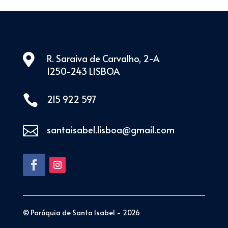

R. Saraiva de Carvalho, 2-A
1250-243 LISBOA

215 922 597

santaisabel.lisboa@gmail.com
© Paróquia de Santa Isabel - 2026