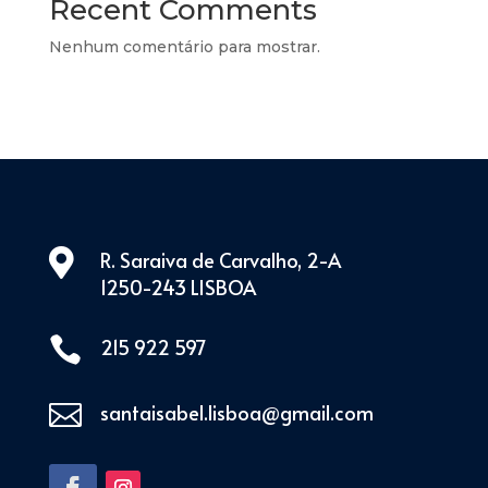
Recent Comments
Nenhum comentário para mostrar.

R. Saraiva de Carvalho, 2-A
1250-243 LISBOA

215 922 597

santaisabel.lisboa@gmail.com