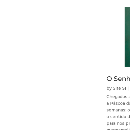
O Senh
by
Site SI
|
Chegados a
a Páscoa d
semanas: o
o sentido 
para nos p