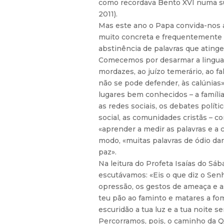
como recordava Bento XVI numa s
2011).
Mas este ano o Papa convida-nos 
muito concreta e frequentemente p
abstinência de palavras que ating
Comecemos por desarmar a lingua
mordazes, ao juízo temerário, ao f
não se pode defender, às calúnias»
lugares bem conhecidos – a família,
as redes sociais, os debates polít
social, as comunidades cristãs – 
«aprender a medir as palavras e a cu
modo, «muitas palavras de ódio dar
paz».
Na leitura do Profeta Isaías do Sáb
escutávamos: «Eis o que diz o Senho
opressão, os gestos de ameaça e as
teu pão ao faminto e matares a fom
escuridão a tua luz e a tua noite se
Percorramos, pois, o caminho da