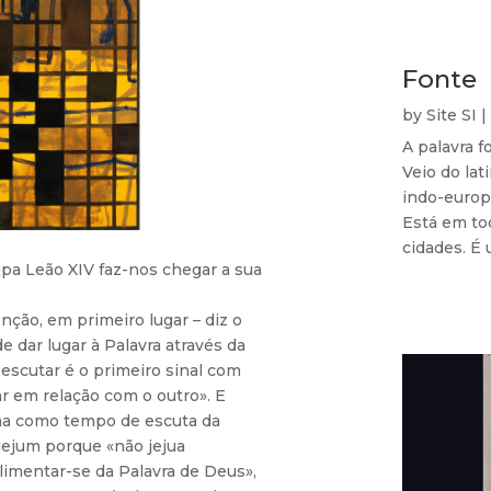
Fonte
by
Site SI
|
A palavra f
Veio do lat
indo-europ
Está em tod
cidades. É 
Papa Leão XIV faz-nos chegar a sua
nção, em primeiro lugar – diz o
e dar lugar à Palavra através da
 escutar é o primeiro sinal com
r em relação com o outro». E
sma como tempo de escuta da
jejum porque «não jejua
imentar-se da Palavra de Deus»,