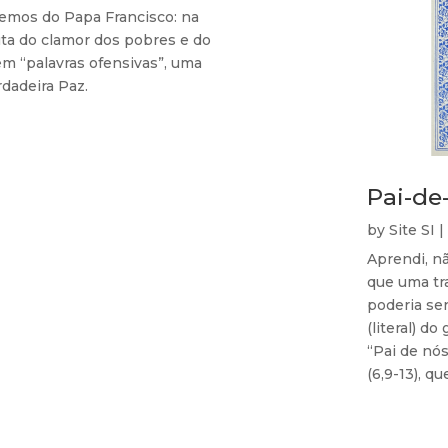
bemos do Papa Francisco: na
uta do clamor dos pobres e do
em “palavras ofensivas”, uma
dadeira Paz.
Pai-de
by
Site SI
|
Aprendi, n
que uma tr
poderia ser
(literal) d
“Pai de nós
(6,9-13), que