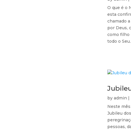
O que é o 
esta confi
chamado a 
por Deus, 
como filho
todo o Seu..
Jubile
by
admin
|
Neste mês 
Jubileu do
peregrinaç
pessoas, d