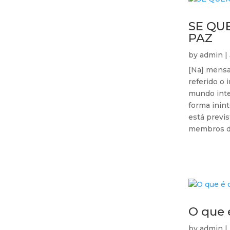
SE QU
PAZ
by
admin
|
[Na] mensa
referido o
mundo intei
forma inin
está previs
membros da
O que 
by
admin
|