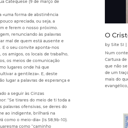
ua Catequese (9 de março de
a «uma forma de abstinência
ouco apreciada, ou seja, a
em e ferem o nosso próximo.
O Cris
gem, renunciando às palavras
alar mal de quem está ausente e
by
Site SI
|
. E o seu convite aponta-nos
Num contex
 os amigos, os locais de trabalho,
Cartuxa de 
icos, os meios de comunicação
que não se 
como lugares onde há que
de um traço
ltivar a gentileza». E, deste
mais do qu
ão lugar a palavras de esperança e
evangélico, 
ado a seguir às Cinzas
r: “Se tirares do meio de ti toda a
 palavras ofensivas, se deres do
e ao indigente, brilhará na
rá como o meio-dia» (Is 58,9b-10).
 Quaresma como “caminho