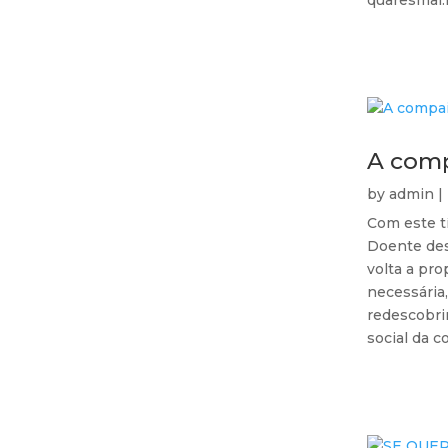
quaresmal.N
A comp
by
admin
|
Com este t
Doente des
volta a pr
necessária
redescobri
social da c